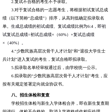
2.
复试不合格的考生不予录取。
3.
对于复试合格的一志愿考生，将根据初试复试总成
绩（以下简称
“
总成绩
”
）排序，从高到低确定拟录取名
单。
生成总成绩的初试成绩、复试成绩比例
为
6:4
，即初
试复试总成绩
=
初试总成绩
×
（
60%
）
+
复试总成绩
×
（
40
%
）。
4.
“
少数民族高层次骨干人才计划
”
和
“
退役大学生士
兵计划
”
进入复试的考生，复试合格即拟录取。
5.
拟录取名单经审核通过后，由学校统一公示。
6.
拟录取的
“
少数民族高层次骨干人才计划
”
考生，应
按有关规定签署定向就业协议书。
八
、招生体检和复查
学校招生体检与新生入学体检合并，即在新生复查期
间进行。体检不合格的，取消入学资格或作相应处理。