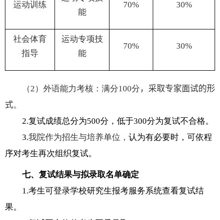
运动训练
70%
30%
能
社会体育
运动专项技
70%
30%
指导
能
（
2
）外语能力考核：满分
100
分
，
采取专家面试的形
式
。
2.
复试成绩总分为
500
分，低于
300
分为复试不合格。
3
.
我院作为招生与培养单位，
认为有必要时，可依程
序对考生再次组织复试。
七、复试结果与拟录取名单确定
1.
考生可登录学校研究生报考服务系统查看复试结
果。