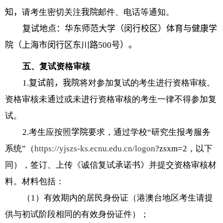
知，
请考生密切关注
我院
邮件、电话等通知。
复试地点：华东师范大学（闵行校区）体育与健康学
院（上海市闵行区东川路
500
号）。
五、复试资格审核
1.
复试前，我院
将对参加复试的考生进行资格审核。
资格审核未通过或未进行资格审核的考生一律不得参加复
试。
2.
考生应按照
学院
要求，通过学校
“
研究生报考服务
系统
”
（
https://yjszs-ks.ecnu.edu.cn/logon
?zsxm=2
，以下
同），签订、上传《诚信复试承诺书》并提交资格审核材
料。材料包括：
（
1
）有效期内的居民身份证（港澳台地区考生请提
供与初试阶段相同的有效身份证件）；